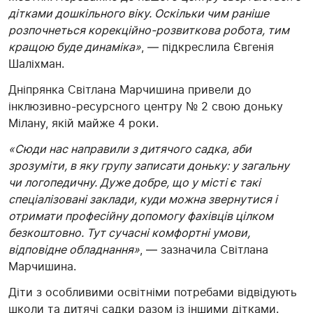
дітками дошкільного віку. Оскільки чим раніше
розпочнеться корекційно-розвиткова робота, тим
кращою буде динаміка»
, — підкреслила Євгенія
Шаліхман.
Дніпрянка Світлана Марчишина привели до
інклюзивно-ресурсного центру № 2 свою доньку
Мілану, якій майже 4 роки.
«Сюди нас направили з дитячого садка, аби
зрозуміти, в яку групу записати доньку: у загальну
чи логопедичну. Дуже добре, що у місті є такі
спеціалізовані заклади, куди можна звернутися і
отримати професійну допомогу фахівців цілком
безкоштовно. Тут сучасні комфортні умови,
відповідне обладнання»
, — зазначила Світлана
Марчишина.
Діти з особливими освітніми потребами відвідують
школи та дитячі садки разом із іншими дітками.