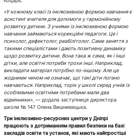
Коцарь.
«У кожному класі із інклюзивною формою навчання є
асистент вчителя для допомоги у гармонійному
розвитку дитини. З учнями із інклюзивною формою
навчання займаються корекційні педагоги. Це і
психолог, дефектолог, реабілітолог. Саме заняття з
такими спеціалістами і дають позитивну динаміку
щодо розвитку дитини. Вона така ж сама, як і інші
дітки, але освітні потреби трохи інші. Наприклад,
викладати матеріал потрібно по-іншому. Але це
жодними чином не означає, що такі діти погано
навчаються. Наприклад, торік у школі серед учнів із
особливими освітніми потребами мали два
відмінники»
, — додала заступниця директора
школи № 147 Олена Вишнивецька.
Три інклюзивно-ресурсних центри у Дніпрі
працюють з дотриманням правил безпеки на базі
закладів освіти та установ, які мають найпростіші