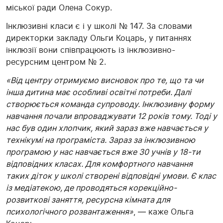
міської ради Олена Сокур.
Інклюзивні класи є і у школі № 147. За словами
директорки закладу Ольги Коцарь, у питаннях
інклюзії вони співпрацюють із інклюзивно-
ресурсним центром № 2.
«Від центру отримуємо висновок про те, що та чи
інша дитина має особливі освітні потреби. Далі
створюється команда супроводу. Інклюзивну форму
навчання почали впроваджувати 12 років тому. Тоді у
нас був один хлопчик, який зараз вже навчається у
технікумі на програміста. Зараз за інклюзивною
програмою у нас навчається вже 30 учнів у 18-ти
відповідних класах. Для комфортного навчання
таких діток у школі створені відповідні умови. Є клас
із медіатекою, де проводяться корекційно-
розвиткові заняття, ресурсна кімната для
психологічного розвантаження»
, — каже Ольга