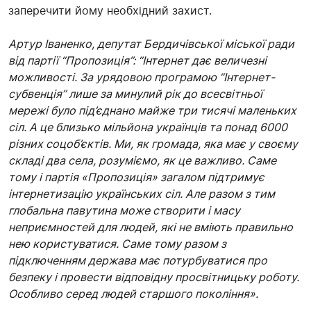
заперечити йому необхідний захист.
Артур Іваненко, депутат Бердичівської міської ради
від партії “Пропозиція”: “Інтернет дає величезні
можливості. За урядовою програмою “Інтернет-
субвенція” лише за минулий рік до всесвітньої
мережі було під’єднано майже три тисячі маленьких
сіл. А це близько мільйона українців та понад 6000
різних соцоб’єктів. Ми, як громада, яка має у своєму
складі два села, розуміємо, як це важливо. Саме
тому і партія «Пропозиція» загалом підтримує
інтернетизацію українських сіл. Але разом з тим
глобальна павутина може створити і масу
неприємностей для людей, які не вміють правильно
нею користуватися. Саме тому разом з
підключенням держава має потурбуватися про
безпеку і провести відповідну просвітницьку роботу.
Особливо серед людей старшого покоління».