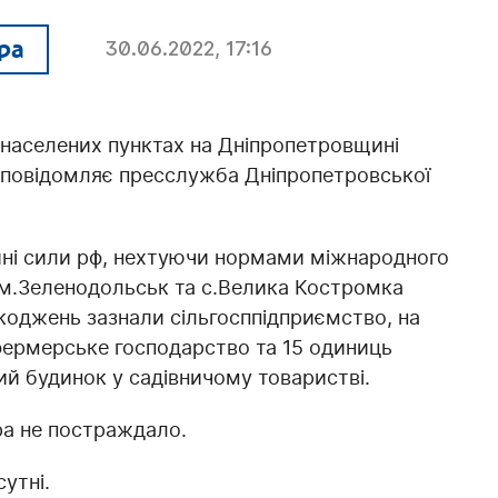
ра
30.06.2022, 17:16
 населених пунктах на Дніпропетровщині
 повідомляє пресслужба Дніпропетровської
йні сили рф, нехтуючи нормами міжнародного
о м.Зеленодольськ та с.Велика Костромка
оджень зазнали сільгосппідприємство, на
 фермерське господарство та 15 одиниць
ний будинок у садівничому товаристві.
ра не постраждало.
сутні.