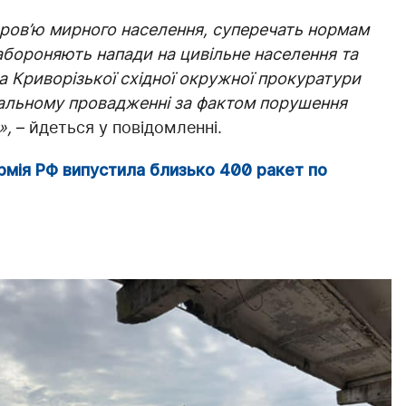
доров’ю мирного населення, суперечать нормам
абороняють напади на цивільне населення та
ва Криворізької східної окружної прокуратури
нальному провадженні за фактом порушення
»,
– йдеться у повідомленні.
армія РФ випустила близько 400 ракет по