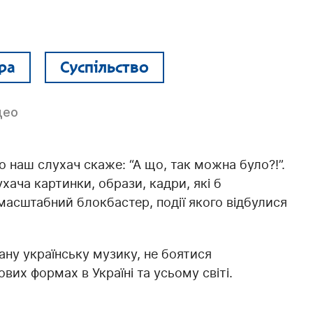
ра
Суспільство
део
о наш слухач скаже: “А що, так можна було?!”.
хача картинки, образи, кадри, які б
 масштабний блокбастер, події якого відбулися
ну українську музику, не боятися
вих формах в Україні та усьому світі.