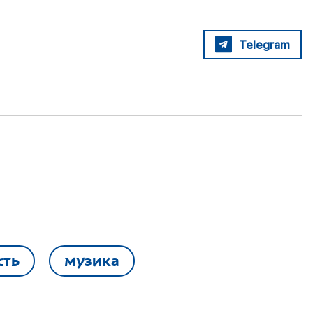
Telegram
сть
музика