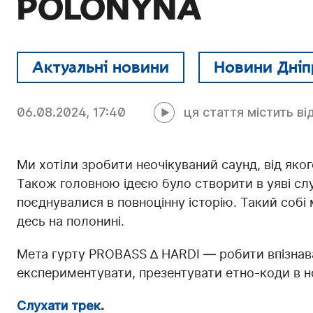
POLONYNA
Актуальні новини
Новини Дніп
06.08.2024, 17:40
ця стаття містить ві
Ми хотіли зробити неочікуваний саунд, від яког
Також головною ідеєю було створити в уяві слу
поєднувалися в повноцінну історію. Такий собі
десь на полонині.
Мета гурту PROBASS ∆ HARDI — робити впізнава
експериментувати, презентувати етно-коди в но
Слухати трек.