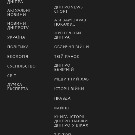
ДНІПРА
ДНІПРОNEWS
АКТУАЛЬНІ
СПОРТ
НОВИНИ
А Я ВАМ ЗАРАЗ
НОВИНИ
ПОКАЖУ…
ДНІПРОTV
ЖИТТЄЛЮБИ
УКРАЇНА
ДНІПРА
ПОЛІТИКА
ОБЛИЧЧЯ ВІЙНИ
ЕКОЛОГІЯ
ТВІЙ РАНОК
ДНІПРО
СУСПІЛЬСТВО
ВЕЧІРНІЙ
СВІТ
МЕДИЧНИЙ ХАБ
ДУМКА
ЕКСПЕРТА
ІСТОРІЇ ВІЙНИ
ПРАВДА
ФАЙНО
КНИГА ІСТОРІЇ.
ДНІПРО НАВІКИ.
ДНІПРО У ВІКАХ
ТІП-ТОП