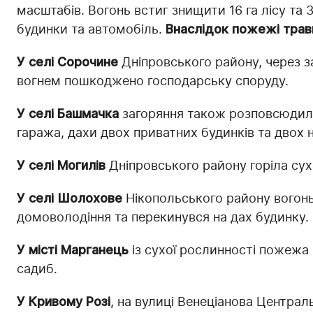
масштабів. Вогонь встиг знищити 16 га лісу та 
будинки та автомобіль.
Внаслідок пожежі тра
У селі Сорочине
Дніпровського району, через за
вогнем пошкоджено господарську споруду.
У селі Башмачка
загоряння також розповсюдило
гаража, дахи двох приватних будинків та двох 
У селі Могилів
Дніпровського району горіла сух
У селі Шолохове
Нікопольського району вогон
домоволодіння та перекинувся на дах будинку.
У місті Марганець
із сухої рослинності пожежа 
садиб.
У Кривому Розі
, на вулиці Венеціанова Центра