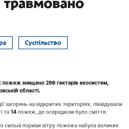
і травмовано
ра
Суспільство
к пожеж знищено 280 гектарів екосистем,
вській області.
ії загорянь на відкритих територіях, ліквідували
і та
14
пожеж, де осередком було сміття.
ез сильні пориви вітру пожежа набула великих