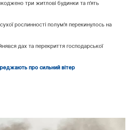
коджено три житлові будинки та п’ять
сухої рослинності полум’я перекинулось на
айнявся дах та перекриття господарської
ереджають про сильний вітер