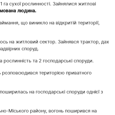
31 га сухої рослинності. Зайнялися житлові
вмована людина.
ймання, що виникло на відкритій території,
сь на житловий сектор. Зайнявся трактор, дах
надвірних споруд.
а рослинність та 2 господарські споруди.
ь розповсюдився територією приватного
поширилась на господарські споруди однієї з
льно-Міського району, вогонь поширився на