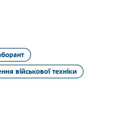
аборант
ння військової техніки