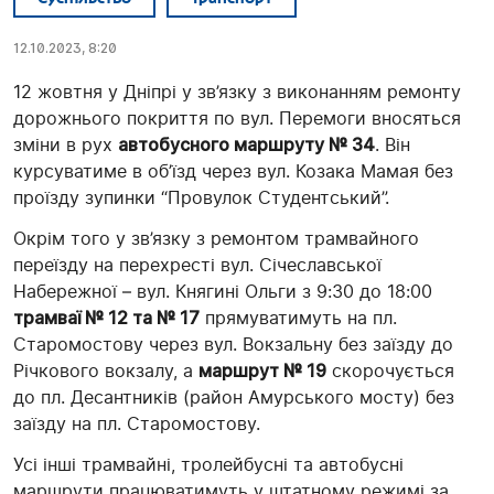
12.10.2023, 8:20
12 жовтня у Дніпрі у зв’язку з виконанням ремонту
дорожнього покриття по вул. Перемоги вносяться
зміни в рух
автобусного маршруту № 34
. Він
курсуватиме в об’їзд через вул. Козака Мамая без
проїзду зупинки “Провулок Студентський”.
Окрім того у зв’язку з ремонтом трамвайного
переїзду на перехресті вул. Січеславської
Набережної – вул. Княгині Ольги з 9:30 до 18:00
трамваї № 12 та № 17
прямуватимуть на пл.
Старомостову через вул. Вокзальну без заїзду до
Річкового вокзалу, а
маршрут № 19
скорочується
до пл. Десантників (район Амурського мосту) без
заїзду на пл. Старомостову.
Усі інші трамвайні, тролейбусні та автобусні
маршрути працюватимуть у штатному режимі за