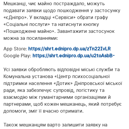
Мешканці, чиє майно постраждало, можуть
подавати заявки щодо пошкодження у застосунку
«єДніпро». У вкладці «Сервіси» обрати графу
«Соціальні послуги» та натиснути кнопку
«Пошкоджене майно». Завантажити застосунок
можна за посиланнями:
App Store:
https://shrt.ednipro.dp.ua/
zTn22IvLR
Google Play:
https://shrt.ednipro.dp.ua/
u2toAsbB-
Усі заявки обробляють відповідні міські служби та
Комунальна установа «Центр психосоціальної
підтримки населення «Дотик» Дніпровської міської
ради, яка забезпечує супровід, логістику та
взаємодію між гуманітарними організаціями й
партнерами, щоб кожен мешканець, який потребує
допомоги, зміг її вчасно отримати.
Також мешканцям варто залишити заявку на