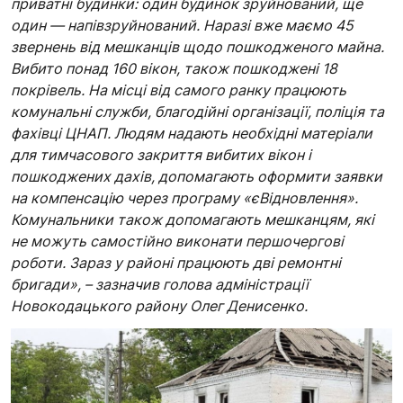
приватні будинки: один будинок зруйнований, ще
один — напівзруйнований. Наразі вже маємо 45
звернень від мешканців щодо пошкодженого майна.
Вибито понад 160 вікон, також пошкоджені 18
покрівель. На місці від самого ранку працюють
комунальні служби, благодійні організації, поліція та
фахівці ЦНАП. Людям надають необхідні матеріали
для тимчасового закриття вибитих вікон і
пошкоджених дахів, допомагають оформити заявки
на компенсацію через програму «єВідновлення».
Комунальники також допомагають мешканцям, які
не можуть самостійно виконати першочергові
роботи. Зараз у районі працюють дві ремонтні
бригади», – зазначив голова адміністрації
Новокодацького району Олег Денисенко.