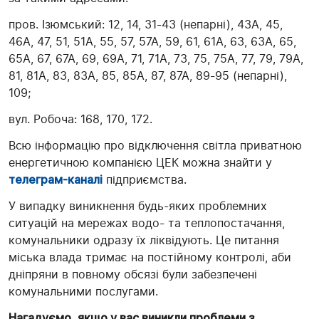
пров. Ізюмський: 12, 14, 31-43 (непарні), 43А, 45,
46А, 47, 51, 51А, 55, 57, 57А, 59, 61, 61А, 63, 63А, 65,
65А, 67, 67А, 69, 69А, 71, 71А, 73, 75, 75А, 77, 79, 79А,
81, 81А, 83, 83А, 85, 85А, 87, 87А, 89-95 (непарні),
109;
вул. Робоча: 168, 170, 172.
Всю інформацію про відключення світла приватною
енергетичною компанією ЦЕК можна знайти у
телеграм-каналі
підприємства.
У випадку виникнення будь-яких проблемних
ситуацій на мережах водо- та теплопостачання,
комунальники одразу їх ліквідують. Це питання
міська влада тримає на постійному контролі, аби
дніпряни в повному обсязі були забезпечені
комунальними послугами.
Нагадуємо, якщо у вас виникли проблеми з