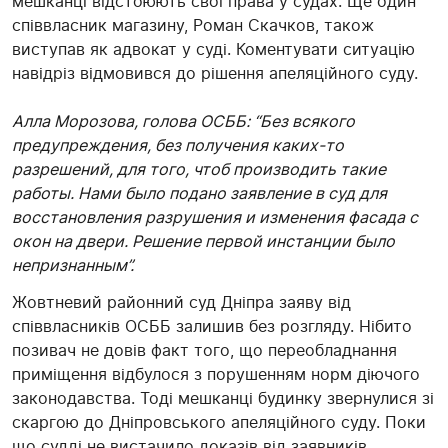
мешканці відстоюють свої права у судах. Ще один
співвласник магазину, Роман Скачков, також
виступав як адвокат у суді. Коментувати ситуацію
навідріз відмовився до рішення апеляційного суду.
Алла Морозова, голова ОСББ: “Без всякого
предупреждения, без получения каких-то
разрешений, для того, чтоб производить такие
работы. Нами было подано заявление в суд для
восстановления разрушения и изменения фасада с
окон на двери. Решение первой инстанции было
непризнанным”.
Жовтневий районний суд Дніпра заяву від
співвласників ОСББ залишив без розгляду. Нібито
позивач не довів факт того, що переобладнання
приміщення відбулося з порушенням норм діючого
законодавства. Тоді мешканці будинку звернулися зі
скаргою до Дніпровського апеляційного суду. Поки
що судді не вистачило доказів від заявників.