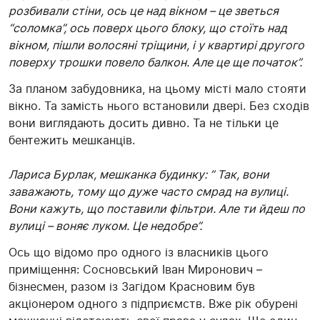
розбивали стіни, ось це над вікном – це зветься
“соломка”, ось поверх цього блоку, що стоїть над
вікном, пішли волосяні тріщини, і у квартирі другого
поверху трошки повело балкон. Але це ще початок”.
За планом забудовника, на цьому місті мало стояти
вікно. Та замість нього встановили двері. Без сходів
вони виглядають досить дивно. Та не тільки це
бентежить мешканців.
Лариса Бурлак, мешканка будинку: ” Так, вони
заважають, тому що дуже часто смрад на вулиці.
Вони кажуть, що поставили фільтри. Але ти йдеш по
вулиці – воняє луком. Це недобре”.
Ось що відомо про одного із власників цього
приміщення: Сосновський Іван Миронович –
бізнесмен, разом із Загідом Красновим був
акціонером одного з підприємств. Вже рік обурені