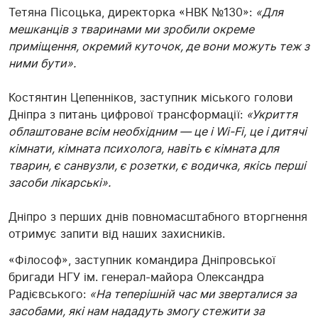
Тетяна Пісоцька, директорка «НВК №130»:
«Для
мешканців з тваринами ми зробили окреме
приміщення, окремий куточок, де вони можуть теж з
ними бути».
Костянтин Цепенніков, заступник міського голови
Дніпра з питань цифрової трансформації:
«Укриття
облаштоване всім необхідним — це і Wi-Fi, це і дитячі
кімнати, кімната психолога, навіть є кімната для
тварин, є санвузли, є розетки, є водичка, якісь перші
засоби лікарські».
Дніпро з перших днів повномасштабного вторгнення
отримує запити від наших захисників.
«Філософ», заступник командира Дніпровської
бригади НГУ ім. генерал-майора Олександра
Радієвського:
«На теперішній час ми зверталися за
засобами, які нам нададуть змогу стежити за