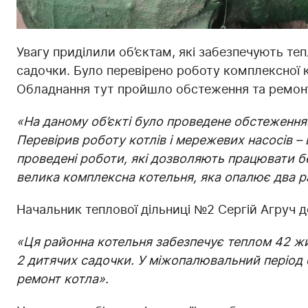
Увагу приділили об’єктам, які забезпечують теп
садочки. Було перевірено роботу комплексної к
Обладнання тут пройшло обстеження та ремонт
«На даному об’єкті було проведене обстеження
Перевірив роботу котлів і мережевих насосів –
проведені роботи, які дозволяють працювати б
велика комплексна котельня, яка опалює два р
Начальник теплової дільниці №2 Сергій Агруч д
«Ця районна котельня забезпечує теплом 42 жит
2 дитячих садочки. У міжопалювальний період 
ремонт котла».