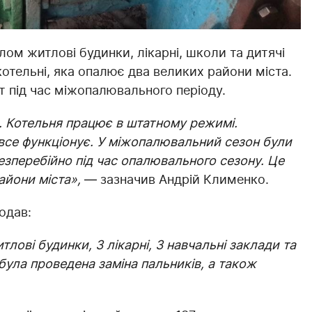
лом житлові будинки, лікарні, школи та дитячі
отельні, яка опалює два великих райони міста.
 під час міжопалювального періоду.
. Котельня працює в штатному режимі.
 все функціонує. У міжопалювальний сезон були
езперебійно під час опалювального сезону. Це
айони міста»,
— зазначив Андрій Клименко.
одав:
лові будинки, 3 лікарні, 3 навчальні заклади та
була проведена заміна пальників, а також