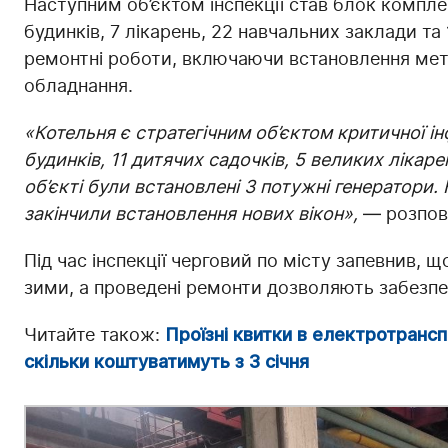
Наступним об’єктом інспекції став блок компле
будинків, 7 лікарень, 22 навчальних заклади та
ремонтні роботи, включаючи встановлення мет
обладнання.
«Котельня є стратегічним об’єктом критичної 
будинків, 11 дитячих садочків, 5 великих лікар
об’єкті були встановлені 3 потужні генератори.
закінчили встановлення нових вікон»,
— розпові
Під час інспекції черговий по місту запевнив, щ
зими, а проведені ремонти дозволяють забезпе
Читайте також:
Проїзні квитки в електротранспо
скільки коштуватимуть з 3 січня