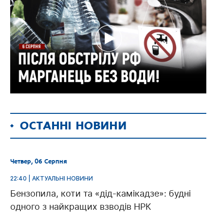
ОСТАННІ НОВИНИ
Четвер, 06 Серпня
22:40 | АКТУАЛЬНІ НОВИНИ
Бензопила, коти та «дід-камікадзе»: будні
одного з найкращих взводів НРК