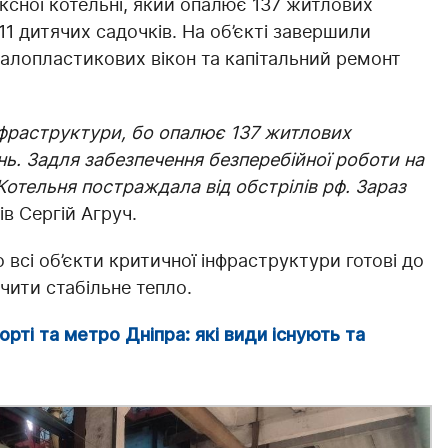
ксної котельні, який опалює 137 житлових
 11 дитячих садочків. На об’єкті завершили
алопластикових вікон та капітальний ремонт
інфраструктури, бо опалює 137 житлових
ень. Задля забезпечення безперебійної роботи на
 Котельня постраждала від обстрілів рф. Зараз
в Сергій Агруч.
о всі об’єкти критичної інфраструктури готові до
чити стабільне тепло.
рті та метро Дніпра: які види існують та