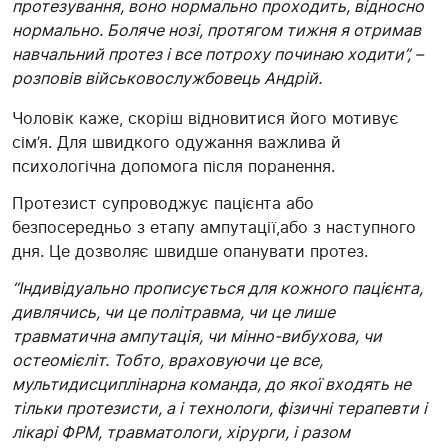
протезування, воно нормально проходить, відносно
нормально. Боляче нозі, протягом тижня я отримав
навчальний протез і все потроху починаю ходити”, –
розповів військовослужбовець Андрій.
Чоловік каже, скоріш відновитися його мотивує
сім’я. Для швидкого одужання важлива й
психологічна допомога після поранення.
Протезист супроводжує пацієнта або
безпосередньо з етапу ампутації,або з наступного
дня. Це дозволяє швидше опанувати протез.
“Індивідуально прописується для кожного пацієнта,
дивлячись, чи це політравма, чи це лише
травматична ампутація, чи мінно-вибухова, чи
остеомієліт. Тобто, враховуючи це все,
мультидисциплінарна команда, до якої входять не
тільки протезисти, а і технологи, фізичні терапевти і
лікарі ФРМ, травматологи, хірурги, і разом