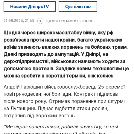
Новини ДніпроTV
Суспільство
21.08.2023, 21:35
ця стаття містить відео
Щодня через широкомасштабну війну, яку рф
розв’язала проти нашої країни, багато українських
воїнів зазнають важких поранень та бойових травм.
Деякі призводять до ампутацій. У Дніпрі, на
держпідприємстві, військових навчають ходити за
допомогою протезів. Завдяки новим технологіям це
можна зробити в коротші терміни, ніж колись.
Андрій Гарюшин військовослужбовець 25 окремої
повітрянодесантної бригади. Контракт підписав
після нового року. Отримав поранення при штурмі
на Луганщині. Підчас відбиття атаки росіян,
потрапив під ворожий вогонь.
“Ми якраз поверталися, робили зачистку, і в цей
момент попали під мінометний обстріл. Ну,