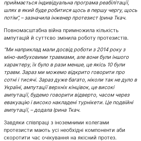
приймається індивідуальна програма реабілітації,
шлях в який буде робитися щось в першу чергу, щось
потім”, – зазначила інженер протезист Ірина Ткач.
Повномасштабна війна примножила кількість
ампутацій й суттєво змінила роботу протезистів.
“Ми наприклад мали досвід роботи з 2014 року з
міно-вибуховими травмами, але вони були іншого
характеру, їх було в рази менше, це якісь 10 були
травм. Зараз ми можемо відкрито говорити про
сотні і тисячі. Зараз дуже багато, ніколи так не дуло в
Україні, ампутації верхніх кінцівок, це високі
ампутації, будемо говорити відверто, часом через
евакуацію і високо накладені турнікети. Це подвійні
ампутації, – додала Ірина Ткач.
Завдяки співпраці з іноземними колегами
протезисти мають усі необхідні компоненти аби
скоротити час очікування на якісний протез.