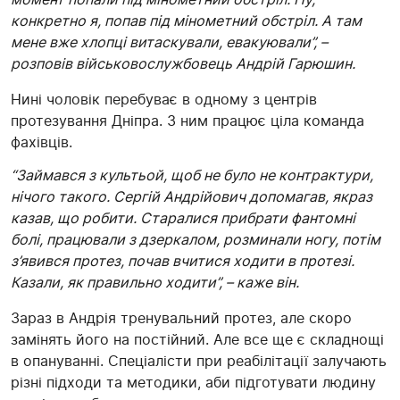
конкретно я, попав під мінометний обстріл. А там
мене вже хлопці витаскували, евакуювали”, –
розповів військовослужбовець Андрій Гарюшин.
Нині чоловік перебуває в одному з центрів
протезування Дніпра. З ним працює ціла команда
фахівців.
“Займався з культьой, щоб не було не контрактури,
нічого такого. Сергій Андрійович допомагав, якраз
казав, що робити. Старалися прибрати фантомні
болі, працювали з дзеркалом, розминали ногу, потім
з’явився протез, почав вчитися ходити в протезі.
Казали, як правильно ходити”, – каже він.
Зараз в Андрія тренувальний протез, але скоро
замінять його на постійний. Але все ще є складнощі
в опануванні. Спеціалісти при реабілітації залучають
різні підходи та методики, аби підготувати людину