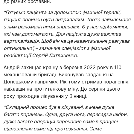
до різних обставин.
“Готуємо пацієнта за допомогою фізичної терапії,
пацієнт повинен бути витривалим. Тобто займаємося
з ним різноманітними вправами. Є у нас підйомники,
які нам допомагають. Для пацієнта дуже важлива
вертикалізація. Щоб він на це навантаження реагував
оптимально”, – зазначив спеціаліст з фізичної
реабілітації Сергій Литвиненко.
Андрій захищає країну з березня 2022 року в 110
механізованій бригаді. Виконував завдання на
Донецькому напрямку. Рік тому отримав поранення,
наїхавши на протитанкову міну. До серпня цього
року проходив лікування у Вінниці.
“Складний процес був в лікуванні, в мене дуже
багато поранень. Одна, друга нога, пересадка шкіри,
дуже багато операцій переносив саме в процесі
відновлення саме під протезування. Саме