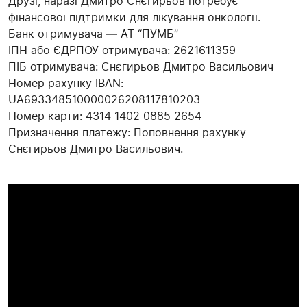
Друзі, наразі Дмитро Снєгирьов потребує
фінансової підтримки для лікування онкології.
Банк отримувача — АТ “ПУМБ”
ІПН або ЄДРПОУ отримувача: 2621611359
ПІБ отримувача: Снєгирьов Дмитро Васильович
Номер рахунку IBAN:
UA693348510000026208117810203
Номер карти: 4314 1402 0885 2654
Призначення платежу: Поповнення рахунку
Снєгирьов Дмитро Васильович.