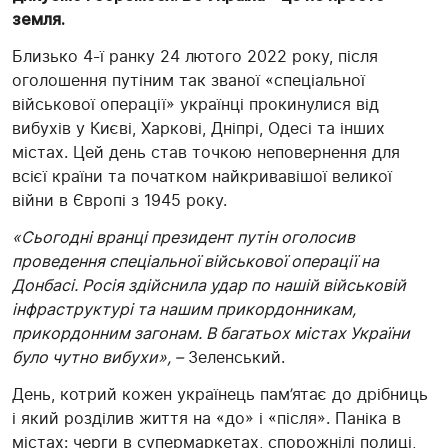
земля.
Близько 4-ї ранку 24 лютого 2022 року, після
оголошення путіним так званої «спеціальної
військової операції» українці прокинулися від
вибухів у Києві, Харкові, Дніпрі, Одесі та інших
містах. Цей день став точкою неповернення для
всієї країни та початком найкривавішої великої
війни в Європі з 1945 року.
«Сьогодні вранці президент путін оголосив
проведення спеціальної військової операції на
Донбасі. Росія здійснила удар по нашій військовій
інфраструктурі та нашим прикордонникам,
прикордонним загонам. В багатьох містах України
було чутно вибухи», –
Зеленський.
День, котрий кожен українець пам’ятає до дрібниць
і який розділив життя на «до» і «після». Паніка в
містах: черги в супермаркетах, спорожнілі полиці,