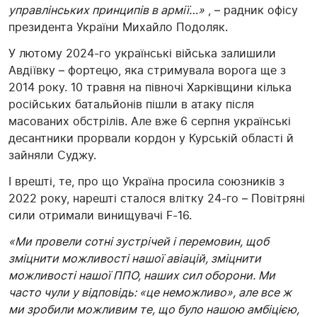
управлінських принципів в армії…»
, – радник офісу
президента України Михайло Подоляк.
У лютому 2024-го українські війська залишили
Авдіївку – фортецю, яка стримувала ворога ще з
2014 року. 10 травня на півночі Харківщини кілька
російських батальйонів пішли в атаку після
масованих обстрілів. Але вже 6 серпня українські
десантники прорвали кордон у Курській області й
зайняли Суджу.
І врешті, те, про що Україна просила союзників з
2022 року, нарешті сталося влітку 24-го – Повітряні
сили отримали винищувачі F-16.
«Ми провели сотні зустрічей і перемовин, щоб
зміцнити можливості нашої авіацій, зміцнити
можливості нашої ППО, наших сил оборони. Ми
часто чули у відповідь: «це неможливо», але все ж
ми зробили можливим те, що було нашою амбіцією,