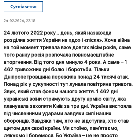
Суспільство
24.02.2026, 22:18
24 лютого 2022 року… день, який назавжди
розділив життя України на «до» і «після». Хоча війна
на той момент тривала вже довгих вісім років, саме
того ранку росія розпочала повномасштабне
вторгнення. Від того дня минуло 4 роки. А саме – 1
462 тривожних дні болю і боротьби. Тільки
Дніпропетровщина пережила понад 24 тисячі атак.
Понад рік у сукупності тут лунала повітряна тривога.
Звук, який став фоном нашого життя. 1 462 дні
українські воїни стримують другу армію світу, яка
планувала захопити Київ за три дні. Україна вистояла
під численними ударами завдяки силі наших
оборонців. Завдяки тим, хто не відступив, хто став
щитом для своєї країни. Ми стоїмо, пам’ятаємо,
дякуємо і боремося. Бо Україна – це не просто