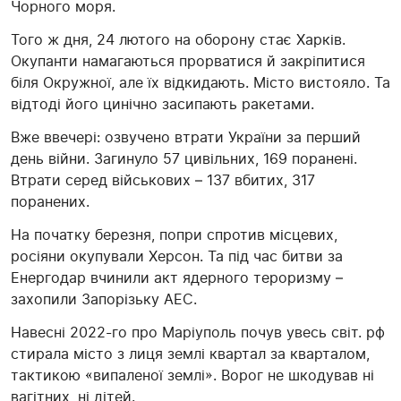
Чорного моря.
Того ж дня, 24 лютого на оборону стає Харків.
Окупанти намагаються прорватися й закріпитися
біля Окружної, але їх відкидають. Місто вистояло. Та
відтоді його цинічно засипають ракетами.
Вже ввечері: озвучено втрати України за перший
день війни. Загинуло 57 цивільних, 169 поранені.
Втрати серед військових – 137 вбитих, 317
поранених.
На початку березня, попри спротив місцевих,
росіяни окупували Херсон. Та під час битви за
Енергодар вчинили акт ядерного тероризму –
захопили Запорізьку АЕС.
Навесні 2022-го про Маріуполь почув увесь світ. рф
стирала місто з лиця землі квартал за кварталом,
тактикою «випаленої землі». Ворог не шкодував ні
вагітних, ні дітей.