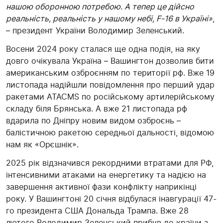
нашою оборонною потребою. А тепер це дійсно
реальність, реальність у нашому небі, F-16 в Україні»
,
– президент України Володимир Зеленський.
Восени 2024 року сталася ще одна подія, на яку
довго очікувала Україна – Вашингтон дозволив бити
американським озброєнням по території рф. Вже 19
листопада надійшли повідомлення про перший удар
ракетами ATACMS по російському артилерійському
складу біля Брянська. А вже 21 листопада рф
вдарила по Дніпру новим видом озброєнь –
балістичною ракетою середньої дальності, відомою
нам як «Орєшнік».
2025 рік відзначився рекордними втратами для РФ,
інтенсивними атаками на енергетику та надією на
завершення активної фази конфлікту наприкінці
року. У Вашингтоні 20 січня відбулася інавгурації 47-
го президента США Дональда Трампа. Вже 28
лютого Володимир Зеленський прибув до країни з