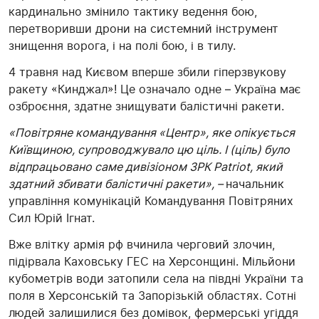
кардинально змінило тактику ведення бою,
перетворивши дрони на системний інструмент
знищення ворога, і на полі бою, і в тилу.
4 травня над Києвом вперше збили гіперзвукову
ракету «Кинджал»! Це означало одне – Україна має
озброєння, здатне знищувати балістичні ракети.
«Повітряне командування «Центр», яке опікується
Київщиною, супроводжувало цю ціль. І (ціль) було
відпрацьовано саме дивізіоном ЗРК Patriot, який
здатний збивати балістичні ракети», –
начальник
управління комунікацій Командування Повітряних
Сил Юрій Ігнат.
Вже влітку армія рф вчинила черговий злочин,
підірвала Каховську ГЕС на Херсонщині. Мільйони
кубометрів води затопили села на півдні України та
поля в Херсонській та Запорізькій областях. Сотні
людей залишилися без домівок, фермерські угіддя