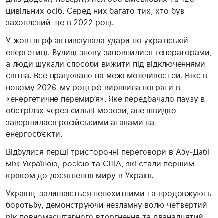
цивільних осіб. Серед них багато тих, хто був
захоплений ще в 2022 році.
У жовтні рф активізувала удари по українській
енергетиці. Вулиці знову заповнилися генераторами,
а люди шукали способи вижити під відключеннями
світла. Все працювало на межі можливостей. Вже в
новому 2026-му році рф вирішила пограти в
«енергетичне перемир’я». Яке передбачало паузу в
обстрілах через сильні морози, але швидко
завершилася російськими атаками на
енергооб’єкти.
Відбулися перші тристоронні переговори в Абу‑Дабі
між Україною, росією та США, які стали першим
кроком до досягнення миру в Україні.
Українці залишаються непохитними та продовжують
боротьбу, демонструючи незламну волю четвертий
рік повномасштабного вторгнення та дванадцятий