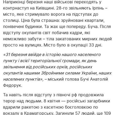
Наприкінці березня наші військові переходять у
контрнаступ на Київщині. 28-го звільняють Ірпінь –
місто, яке стримувало ворога на підступах до
столиці. Ціна була страшна: зруйновані квартали,
понівечені будинки. Та жах ще попереду. Буча. Після
відступу окупантів світ побачив кадри, які
неможливо забути – тіла закатованих мирних людей
просто на вулицях. Місто було в окупації 33 дні.
«31 березня ввійде в історію нашого населеного
пункту і всієї територіальної громади, як день
звільнення від російських орків, російських
окупантів нашими Збройними силами України, наших
населених пунктів», –
міський голова Бучі Анатолій
Федорук.
Та навіть після відступу з півночі рф продовжила
терор над людьми. 8 квітня — російські загарбники
вдарили ракетою з касетною боєголовкою по
вокзалу в Краматорську. Загинули 57 людей, ще 109