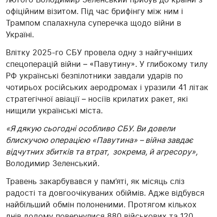
офіційним візитом. Під час брифінгу між ним і
Трампом спалахнула суперечка щодо війни в
Україні.
Влітку 2025-го СБУ провела одну з найгучніших
спецоперацій війни – «Павутину». У глибокому тилу
РФ українські безпілотники завдали ударів по
чотирьох російських аеродромах і уразили 41 літак
стратегічної авіації – носіїв крилатих ракет, які
нищили українські міста.
«Я дякую сьогодні особливо СБУ. Ви довели
блискучою операцією «Павутина» – війна завдає
відчутних збитків та втрат, зокрема, й агресору»,
Володимир Зеленський
.
Травень закарбувався у пам’яті, як місяць сліз
радості та довгоочікуваних обіймів. Адже відбувся
найбільший обмін полоненими. Протягом кількох
днів додому повернулися 880 військових та 120