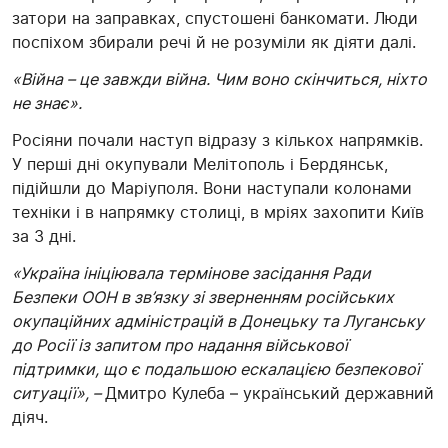
затори на заправках, спустошені банкомати. Люди
поспіхом збирали речі й не розуміли як діяти далі.
«Війна – це завжди війна. Чим воно скінчиться, ніхто
не знає».
Росіяни почали наступ відразу з кількох напрямків.
У перші дні окупували Мелітополь і Бердянськ,
підійшли до Маріуполя. Вони наступали колонами
техніки і в напрямку столиці, в мріях захопити Київ
за 3 дні.
«Україна ініціювала термінове засідання Ради
Безпеки ООН в зв’язку зі зверненням російських
окупаційних адміністрацій в Донецьку та Луганську
до Росії із запитом про надання військової
підтримки, що є подальшою ескалацією безпекової
ситуації», –
Дмитро Кулеба – український державний
діяч.