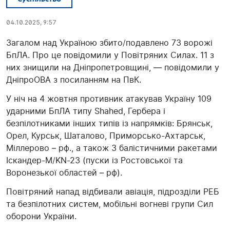
04.10.2025, 9:57
Загалом над Україною збито/подавлено 73 ворожі
БпЛА. Про це повідомили у Повітряних Силах. 11 з
них знищили на Дніпропетровщині, — повідомили у
ДніпроОВА з посиланням на ПвК.
У ніч на 4 жовтня противник атакував Україну 109
ударними БпЛА типу Shahed, Гербера і
безпілотниками інших типів із напрямків: Брянськ,
Орел, Курськ, Шаталово, Приморсько-Ахтарськ,
Міллерово – рф., а також 3 балістичними ракетами
Іскандер-М/KN-23 (пуски із Ростовської та
Воронезької областей – рф).
Повітряний напад відбивали авіація, підрозділи РЕБ
та безпілотних систем, мобільні вогневі групи Сил
оборони України.