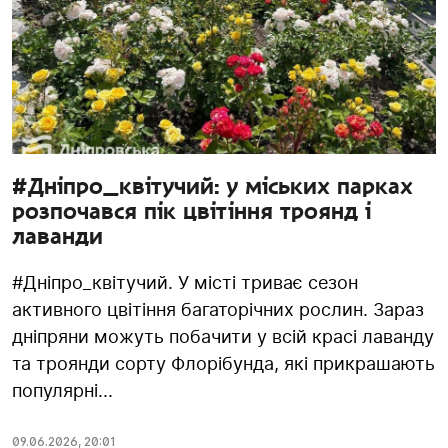
#Дніпро_квітучий: у міських парках
розпочався пік цвітіння троянд і
лаванди
#Дніпро_квітучий. У місті триває сезон
активного цвітіння багаторічних рослин. Зараз
дніпряни можуть побачити у всій красі лаванду
та троянди сорту Флорібунда, які прикрашають
популярні...
09.06.2026
,
20:01