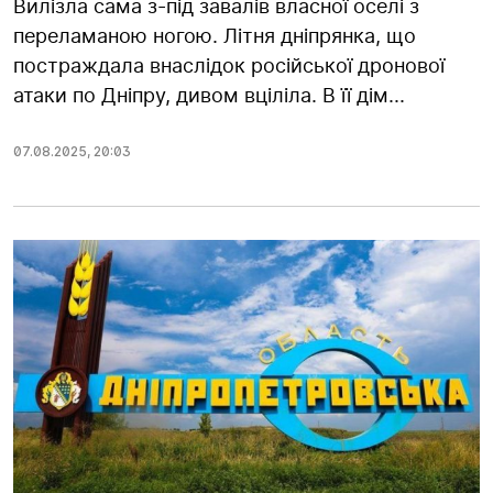
Вилізла сама з-під завалів власної оселі з
переламаною ногою. Літня дніпрянка, що
постраждала внаслідок російської дронової
атаки по Дніпру, дивом вціліла. В її дім...
07.08.2025
,
20:03