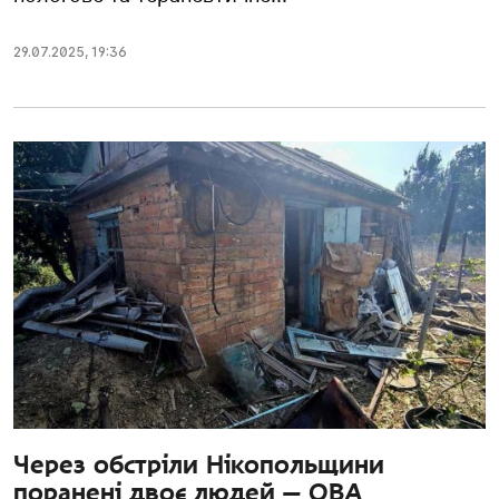
29.07.2025
,
19:36
Через обстріли Нікопольщини
поранені двоє людей — ОВА