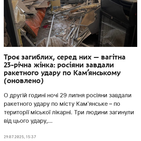
Троє загиблих, серед них — вагітна
23-річна жінка: росіяни завдали
ракетного удару по Кам’янському
(оновлено)
О другій годині ночі 29 липня росіяни завдали
ракетного удару по місту Камʼянське – по
території міської лікарні. Три людини загинули
від цього удару,...
29.07.2025
,
15:37