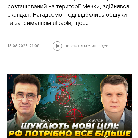
розташований на території Мечки, здійнявся
скандал. Нагадаємо, тоді відбулись обшуки
та затриманням лікарів, що,...
16.06.2025
,
21:08
ця стаття містить відео