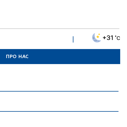
+31
˚C
ПРО НАС