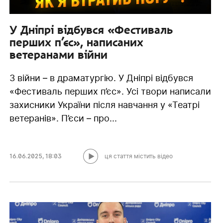
У Дніпрі відбувся «Фестиваль
перших п’єс», написаних
ветеранами війни
З війни – в драматургію. У Дніпрі відбувся
«Фестиваль перших п’єс». Усі твори написали
захисники України після навчання у «Театрі
ветеранів». П’єси – про...
16.06.2025
,
18:03
ця стаття містить відео