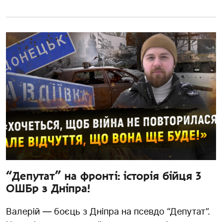
“Депутат” на фронті: історія бійця 3
ОШБр з Дніпра!
Валерій — боєць з Дніпра на псевдо “Депутат”.