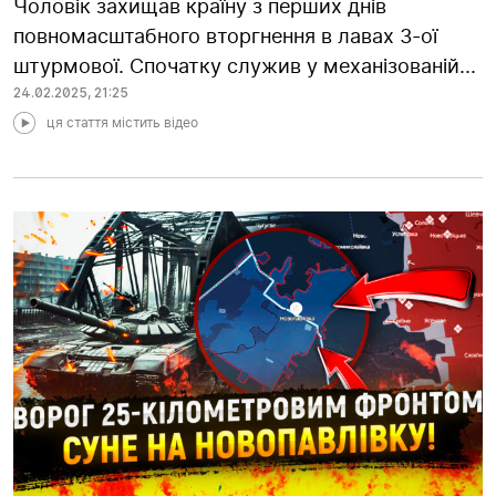
Чоловік захищав країну з перших днів
повномасштабного вторгнення в лавах 3-ої
штурмової. Спочатку служив у механізованій...
24.02.2025
,
21:25
ця стаття містить відео