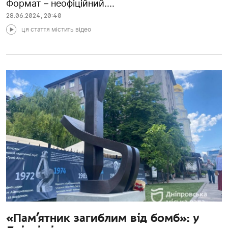
Формат – неофіційний....
28.06.2024
,
20:40
ця стаття містить відео
«Пам’ятник загиблим від бомб»: у