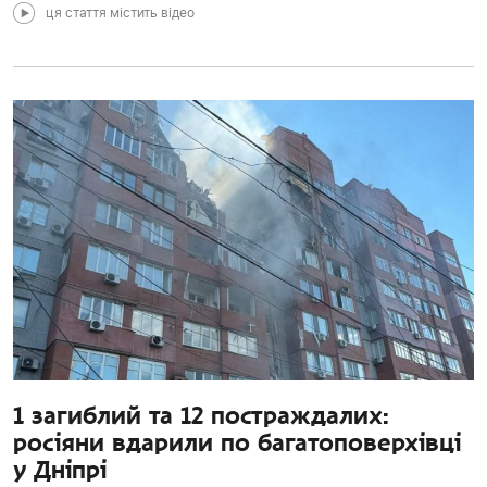
ця стаття містить відео
1 загиблий та 12 постраждалих:
росіяни вдарили по багатоповерхівці
у Дніпрі