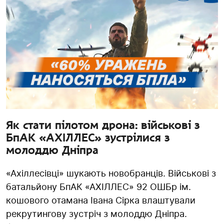
Як стати пілотом дрона: військові з
БпАК «АХІЛЛЕС» зустрілися з
молоддю Дніпра
«Ахіллесівці» шукають новобранців. Військові з
батальйону БпАК «АХІЛЛЕС» 92 ОШБр ім.
кошового отамана Івана Сірка влаштували
рекрутингову зустріч з молоддю Дніпра.