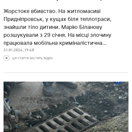
Жорстоке вбивство. На житломасиві
Придніпровськ, у кущах біля теплотраси,
знайшли тіло дитини. Марію Біланову
розшукували з 29 січня. На місці злочину
працювала мобільна криміналістична...
31.01.2024
,
19:40
ця стаття містить відео