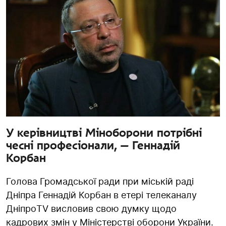
У керівництві Міноборони потрібні
чесні професіонали, — Геннадій
Корбан
Голова Громадської ради при міській раді
Дніпра Геннадій Корбан в етері телеканалу
ДніпроTV висловив свою думку щодо
кадрових змін у Міністерстві оборони України.