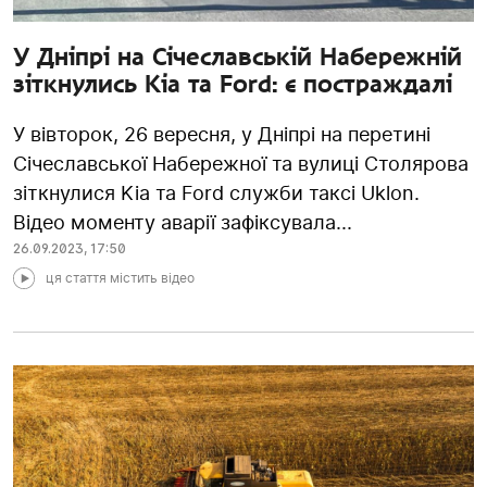
У Дніпрі на Січеславській Набережній
зіткнулись Kia та Ford: є постраждалі
У вівторок, 26 вересня, у Дніпрі на перетині
Січеславської Набережної та вулиці Столярова
зіткнулися Kia та Ford служби таксі Uklon.
Відео моменту аварії зафіксувала...
26.09.2023
,
17:50
ця стаття містить відео