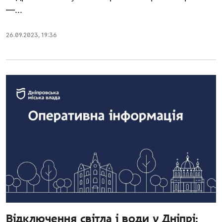
—...
26.09.2023
,
19:36
Відключення світла і води у Дніпрі: