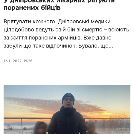
У дніпровських лікарнях рятують
поранених бійців
Врятувати кожного. Дніпровські медики
цілодобово ведуть свій бій зі смертю – воюють
за життя поранених армійців. Вже давно
забули що таке відпочинок. Бувало, що...
16.11.2022
,
19:20