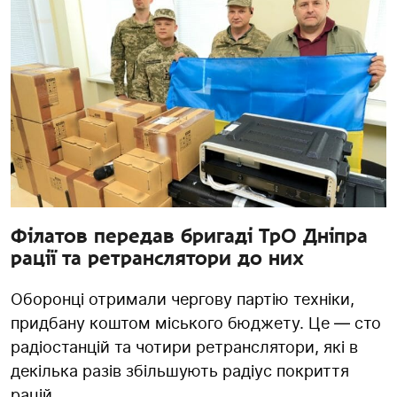
Філатов передав бригаді ТрО Дніпра
рації та ретранслятори до них
Оборонці отримали чергову партію техніки,
придбану коштом міського бюджету. Це — сто
радіостанцій та чотири ретранслятори, які в
декілька разів збільшують радіус покриття
рацій....