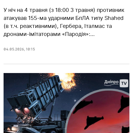
У ніч на 4 травня (з 18:00 3 травня) противник
атакував 155-ма ударними БпЛА типу Shahed
(в т.ч. реактивними), Гербера, Італмас та
дронами-імітаторами «Пародія»:...
04.05.2026
,
10:15