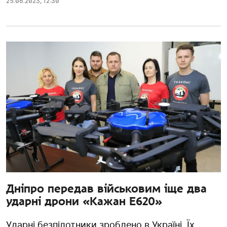
25.06.2023
,
12:30
Дніпро передав військовим іще два
ударні дрони «Кажан Е620»
Ударні безпілотники зроблено в Україні. Їх