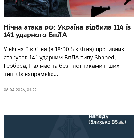
Нічна атака рф: Україна відбила 114 із
141 ударного БпЛА
У ніч на 6 квітня (з 18:00 5 квітня) противник
атакував 141 ударним БпЛА типу Shahed,
Гербера, Італмас та безпілотниками інших
типів із напрямків:...
06.04.2026
,
09:22