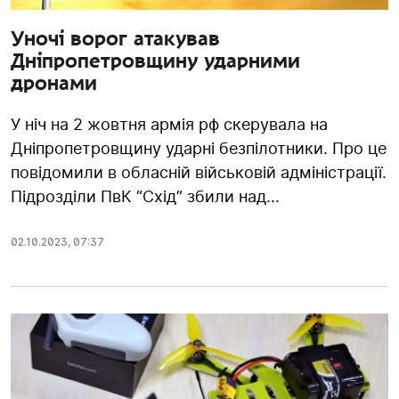
Уночі ворог атакував
Дніпропетровщину ударними
дронами
У ніч на 2 жовтня армія рф скерувала на
Дніпропетровщину ударні безпілотники. Про це
повідомили в обласній військовій адміністрації.
Підрозділи ПвК “Схід” збили над...
02.10.2023
,
07:37