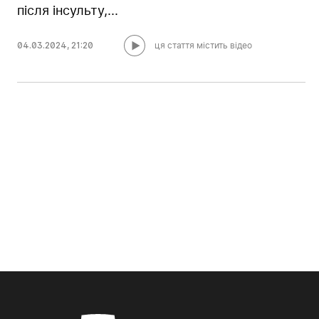
після інсульту,...
04.03.2024
,
21:20
ця стаття містить відео