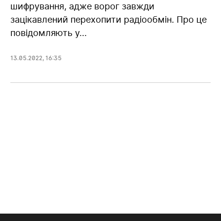
шифрування, адже ворог завжди
зацікавлений перехопити радіообмін. Про це
повідомляють у...
13.05.2022
,
16:35