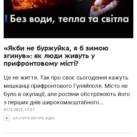
«Якби не буржуйка, я б зимою
згинув»: як люди живуть у
прифронтовому місті?
Це не життя. Так про своє сьогодення кажуть
мешканці прифронтового Гуляйполя. Місто не
було в окупації, але росіяни обстрілюють його
з перших днів широкомасштабного...
07.12.2023
,
17:27
ця стаття містить відео