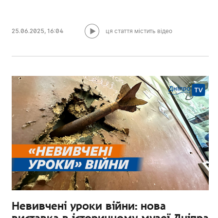
25.06.2025
,
16:04
ця стаття містить відео
Невивчені уроки війни: нова
виставка в історичному музеї Дніпра