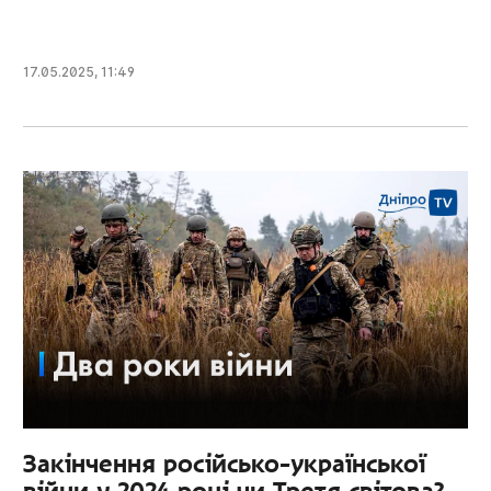
17.05.2025
,
11:49
Закінчення російсько-української
війни у 2024 році чи Третя світова?