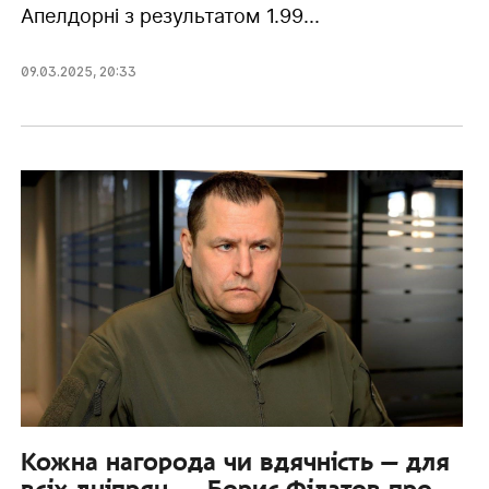
Апелдорні з результатом 1.99...
09.03.2025
,
20:33
Кожна нагорода чи вдячність — для
всіх дніпрян, — Борис Філатов про