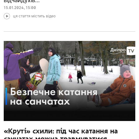
відчайдухів...
15.01.2024
,
15:00
ця стаття містить відео
«Круті» схили: під час катання на
санчатах можна травмуватися