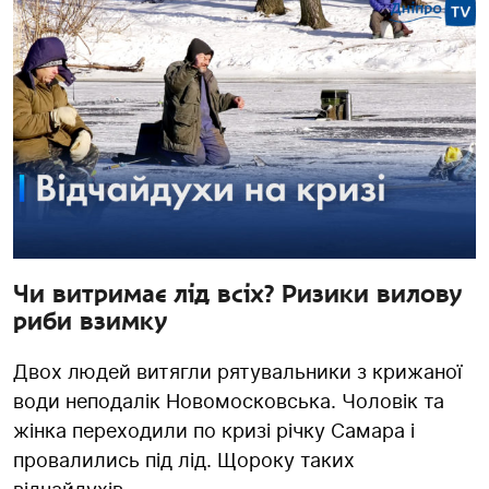
Чи витримає лід всіх? Ризики вилову
риби взимку
Двох людей витягли рятувальники з крижаної
води неподалік Новомосковська. Чоловік та
жінка переходили по кризі річку Самара і
провалились під лід. Щороку таких