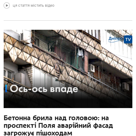
ця стаття містить відео
Бетонна брила над головою: на
проспекті Поля аварійний фасад
загрожує пішоходам