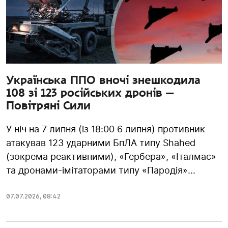
Українська ППО вночі знешкодила
108 зі 123 російських дронів —
Повітряні Сили
У ніч на 7 липня (із 18:00 6 липня) противник
атакував 123 ударними БпЛА типу Shahed
(зокрема реактивними), «Гербера», «Італмас»
та дронами-імітаторами типу «Пародія»...
07.07.2026
,
08:42