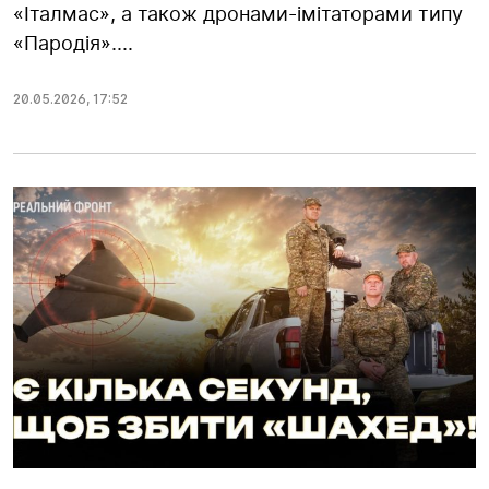
«Італмас», а також дронами-імітаторами типу
«Пародія»....
20.05.2026
,
17:52