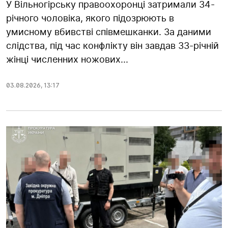
У Вільногірську правоохоронці затримали 34-
річного чоловіка, якого підозрюють в
умисному вбивстві співмешканки. За даними
слідства, під час конфлікту він завдав 33-річній
жінці численних ножових...
03.08.2026
,
13:17