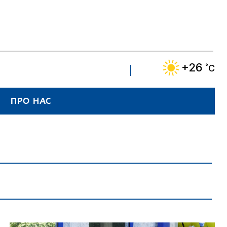
+26
˚C
ПРО НАС