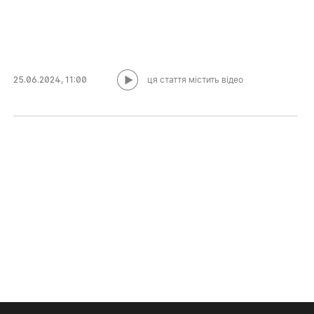
25.06.2024
,
11:00
ця стаття містить відео