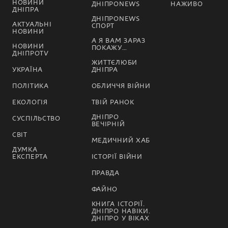
НОВИНИ
ДНІПРОNEWS
НАЖИВО
ДНІПРА
ДНІПРОNEWS
АКТУАЛЬНІ
СПОРТ
НОВИНИ
А Я ВАМ ЗАРАЗ
НОВИНИ
ПОКАЖУ…
ДНІПРОTV
ЖИТТЄЛЮБИ
УКРАЇНА
ДНІПРА
ПОЛІТИКА
ОБЛИЧЧЯ ВІЙНИ
ЕКОЛОГІЯ
ТВІЙ РАНОК
ДНІПРО
СУСПІЛЬСТВО
ВЕЧІРНІЙ
СВІТ
МЕДИЧНИЙ ХАБ
ДУМКА
ЕКСПЕРТА
ІСТОРІЇ ВІЙНИ
ПРАВДА
ФАЙНО
КНИГА ІСТОРІЇ.
ДНІПРО НАВІКИ.
ДНІПРО У ВІКАХ