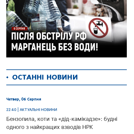
ОСТАННІ НОВИНИ
Четвер, 06 Серпня
22:40 | АКТУАЛЬНІ НОВИНИ
Бензопила, коти та «дід-камікадзе»: будні
одного з найкращих взводів НРК