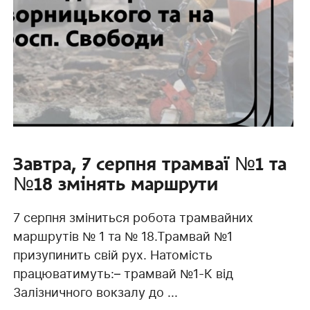
Завтра, 7 серпня трамваї №1 та
№18 змінять маршрути
7 серпня зміниться робота трамвайних
маршрутів № 1 та № 18.Трамвай №1
призупинить свій рух. Натомість
працюватимуть:– трамвай №1-К від
Залізничного вокзалу до ...