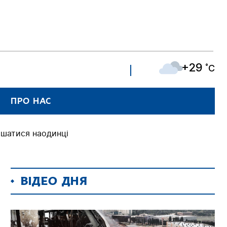
+29
˚C
ПРО НАС
ишатися наодинці
ВІДЕО ДНЯ