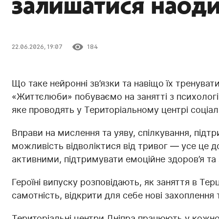
залишатися наоди
22.06.2026, 19:07
184
Що таке нейронні зв’язки та навіщо їх тренуват
«Життєлюби» побуваємо на занятті з психолог
яке проводять у Територіальному центрі соціа
Вправи на мислення та уяву, спілкування, підт
можливість відволіктися від тривог — усе це 
активними, підтримувати емоційне здоров’я та 
Героїні випуску розповідають, як заняття в Тер
самотність, відкрити для себе нові захоплення
Територіальні центри Дніпра працюють у кожно