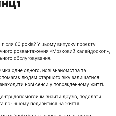
нці
и після 60 років? У цьому випуску проєкту
ічного розвантаження «Мозковий калейдоскоп»,
льного обслуговування.
римка одне одного, нові знайомства та
допомагає людям старшого віку залишатися
знаходити нові сенси у повсякденному житті.
центрі допомогли їм знайти друзів, подолати
 та по-іншому подивитися на життя.
му районі міста та пропонують десятки