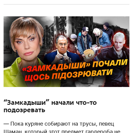
“Замкадыши” начали что-то
подозревать
— Пока куряне собирают на трусы, певец
Шаман который этот предмет гардероба не