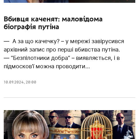
Вбивця каченят: маловідома
біографія путіна
— А за що качечку? – у мережі завірусився
архівний запис про перші вбивства путіна.
— “Безпілотники добра” – виявляється, і в
підмосков’ї можна проводити...
10.09.2024
,
20:00