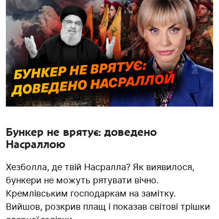
Бункер не врятує: доведено
Насраллою
Хезболла, де твій Насралла? Як виявилося,
бункери не можуть рятувати вічно.
Кремлівським господаркам на замітку.
Вийшов, розкрив плащ і показав світові трішки