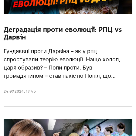
Деградація проти еволюції: РПЦ vs
Дарвін
Гундяєвці проти Дарвіна – як у рпц
спростували теорію еволюції. Нащо холоп,
царя образив? – Попи проти. Був
громадянином – став пакістю Попіл, що...
24.09.2024
,
19:45