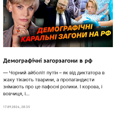
Демографічні загорзагони в рф
— Чорний айболіт путін – як від диктатора в
жаху тікають тварини, а пропагандисти
знімають про це пафосні ролики. І корова, і
вовчиця, і...
17.09.2024
,
20:35