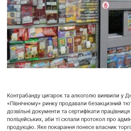
Контрабанду цигарок та алкоголю виявили у Дні
«Північному» ринку продавали безакцизний тю
дозвільні документи та сертифікати працівниця
поліцейських, аби ті склали протокол про адмі
продукцію. Яке покарання понесе власник торго