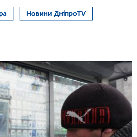
ра
Новини ДніпроTV