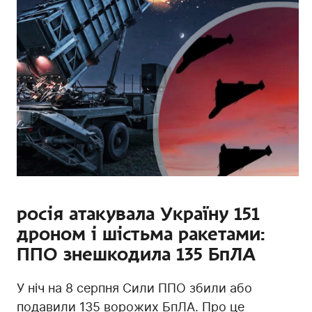
росія атакувала Україну 151
дроном і шістьма ракетами:
ППО знешкодила 135 БпЛА
У ніч на 8 серпня Сили ППО збили або
подавили 135 ворожих БпЛА. Про це