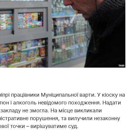
прі працівники Муніципальної варти. У кіоску на
тюн і алкоголь невідомого походження. Надати
 закладу не змогла. На місце викликали
ністративне порушення, та вилучили незаконну
вої точки – вирішуватиме суд.