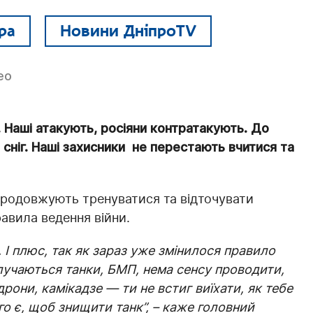
ра
Новини ДніпроTV
ео
 Наші атакують, росіяни контратакують. До
 сніг. Наші захисники не перестають вчитися та
 продовжують тренуватися та відточувати
авила ведення війни.
 І плюс, так як зараз уже змінилося правило
алучаються танки, БМП, нема сенсу проводити,
рони, камікадзе — ти не встиг виїхати, як тебе
го є, щоб знищити танк”, – каже головний