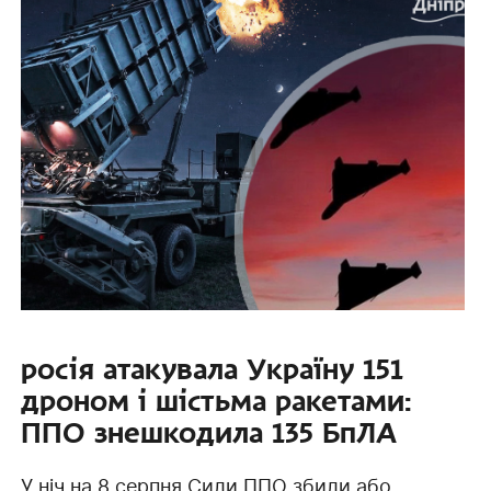
росія атакувала Україну 151
дроном і шістьма ракетами:
ППО знешкодила 135 БпЛА
У ніч на 8 серпня Сили ППО збили або