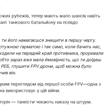
ожих рубежів, тепер мають мало шансів навіть
жант танкового батальйону на псевдо
, ти його намагаєшся знищити в першу чергу.
отужною гарматою і так само, коли бачить нас,
аходили на передній край противника, проривали
обто зараз вже мала ймовірність, що ти доїдеш
и РЕБ, глушити FPV дрони, щоб можна було
чив він.
дким переглядом від першої особи FPV—одна з
на використовує у цій війни.
торін — танкісти чекають наказу на штурм.