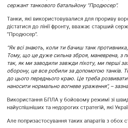
сержант танкового батальйону “Продюсер”.
Танки, які використовувалися для прориву вор
дістатися до лінії фронту, вважає старший сер
“Продюсер”.
“Як вcі знають, коли ти бачиш танк противника
Тому, що це дуже сильна зброя, маневрена, з п
так, як ми заводили завжди піхоту, ми перші з
оборону, це все робили за допомогою танків. Т
до цього переднього краю. Це треба розвиват
наносити нормально вогневе ураження”, – зазна
Використання БПЛА у бойовому режимі зі шви
найуспішніших та недорогих стратегій, які Украї
Але попризастосування таких апаратів з обох с