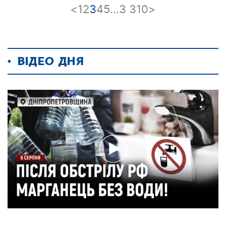
<
1
2
3
4
5
…
3 310
>
ВІДЕО ДНЯ