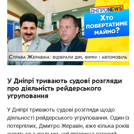
У Дніпрі тривають судові розгляди
про діяльність рейдерського
угруповання
У Дніпрі тривають судові розгляди щодо
діяльності рейдерського угруповання. Один із
потерпілих, Дмитро Жеравін, вже кілька років
судиться з людьми, чиї прізвища готовий