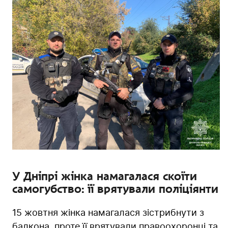
У Дніпрі жінка намагалася скоїти
самогубство: її врятували поліціянти
15 жовтня жінка намагалася зістрибнути з
балкона, проте її врятували правоохоронці та