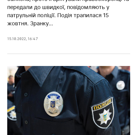
передали до швидкої, повідомляють у
патрульній поліції. Подія трапилася 15
жовтня. Зранку...
15.10.2022
,
16:47