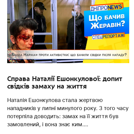
Справа Наталії Ешонкулової: допит
свідків замаху на життя
Наталія Ешонкулова стала жертвою
нападників у липні минулого року. З того часу
потерпіла доводить: замах на її життя був
замовлений, і вона знає ким....