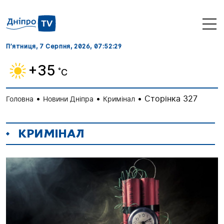
П’ятниця, 7 Серпня, 2026
, 07:52:30
+35
˚C
•
•
•
Сторінка 327
Головна
Новини Дніпра
Кримінал
КРИМІНАЛ