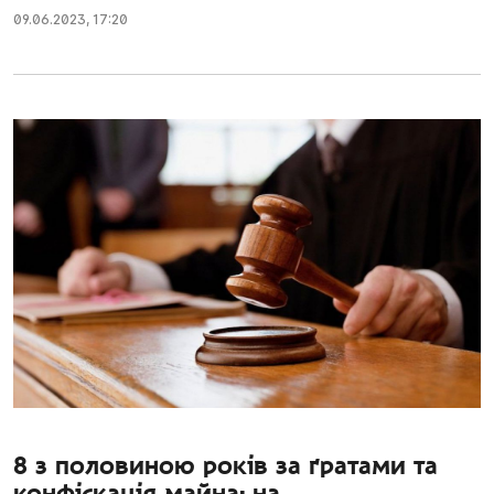
09.06.2023
,
17:20
8 з половиною років за ґратами та
конфіскація майна: на