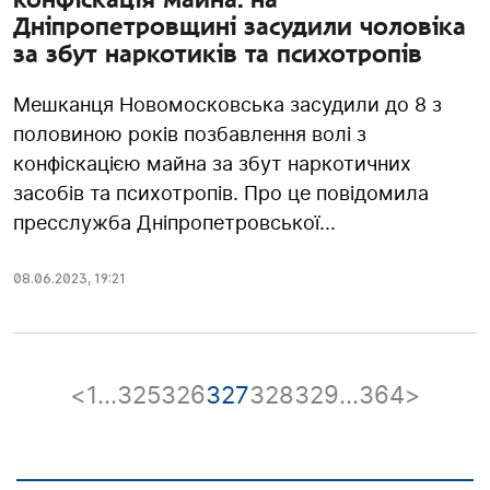
Дніпропетровщині засудили чоловіка
за збут наркотиків та психотропів
Мешканця Новомосковська засудили до 8 з
половиною років позбавлення волі з
конфіскацією майна за збут наркотичних
засобів та психотропів. Про це повідомила
пресслужба Дніпропетровської...
08.06.2023
,
19:21
<
1
…
325
326
327
328
329
…
364
>