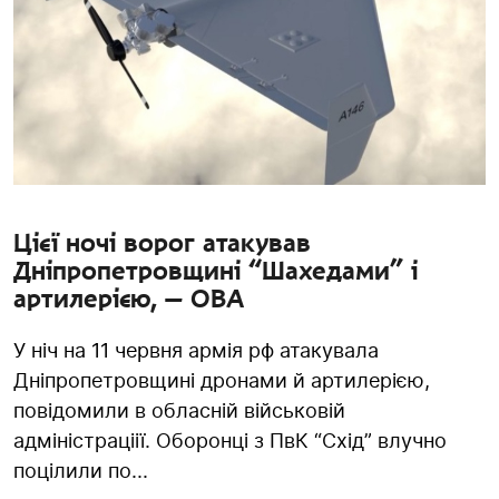
Цієї ночі ворог атакував
Дніпропетровщині “Шахедами” і
артилерією, — ОВА
У ніч на 11 червня армія рф атакувала
Дніпропетровщині дронами й артилерією,
повідомили в обласній військовій
адміністраціії. Оборонці з ПвК “Схід” влучно
поцілили по...