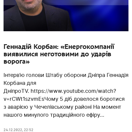
Геннадій Корбан: «Енергокомпанії
виявилися неготовими до ударів
ворога»
Інтерв’ю голови Штабу оборони Дніпра Геннадія
Корбана для
ДніпроTV. https://www.youtube.com/watch?
v=rCWt1szvmEsЧому 5 діб довелося боротися
з аварією у Чечелівському районі На момент
нашого минулого традиційного ефіру...
24.12.2022
,
22:52