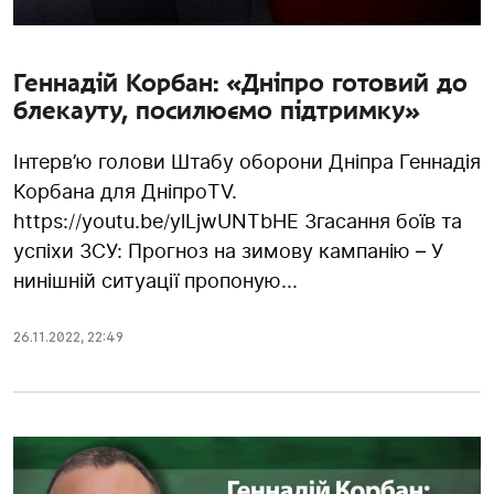
Геннадій Корбан: «Дніпро готовий до
блекауту, посилюємо підтримку»
Інтерв’ю голови Штабу оборони Дніпра Геннадія
Корбана для ДніпроTV.
https://youtu.be/ylLjwUNTbHE Згасання боїв та
успіхи ЗСУ: Прогноз на зимову кампанію – У
нинішній ситуації пропоную...
26.11.2022
,
22:49