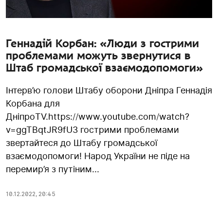
Геннадій Корбан: «Люди з гострими
проблемами можуть звернутися в
Штаб громадської взаємодопомоги»
Інтерв’ю голови Штабу оборони Дніпра Геннадія
Корбана для
ДніпроTV.https://www.youtube.com/watch?
v=ggTBqtJR9fUЗ гострими проблемами
звертайтеся до Штабу громадської
взаємодопомоги! Народ України не піде на
перемир’я з путіним...
10.12.2022
,
20:45