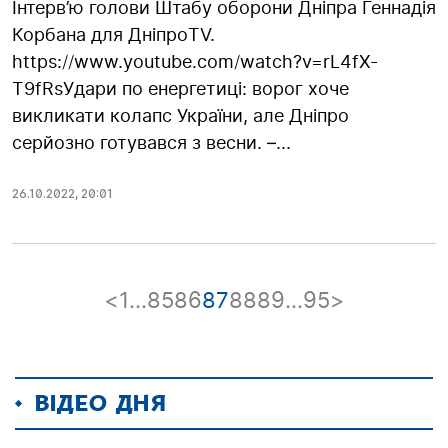
Інтерв’ю голови Штабу оборони Дніпра Геннадія
Корбана для ДніпроTV.
https://www.youtube.com/watch?v=rL4fX-
T9fRsУдари по енергетиці: ворог хоче
викликати колапс України, але Дніпро
серйозно готувався з весни. –...
26.10.2022
,
20:01
<
1
…
85
86
87
88
89
…
95
>
ВІДЕО ДНЯ