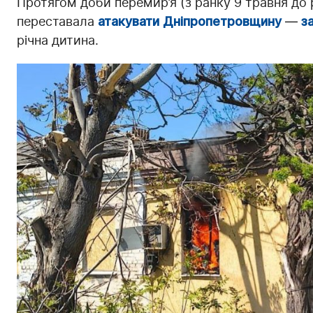
Протягом доби перемир’я (з ранку 9 травня до 
переставала
атакувати Дніпропетровщину
—
з
річна дитина.