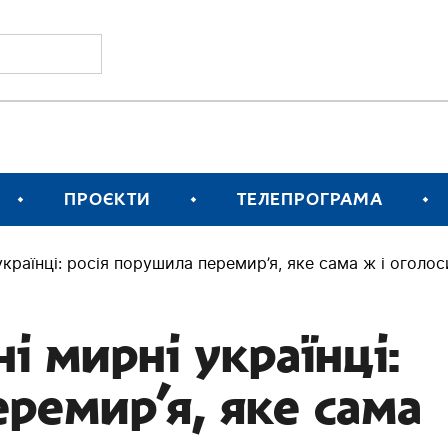
ПРОЄКТИ
ТЕЛЕПРОГРАМА
українці: росія порушила перемир’я, яке сама ж і оголо
і мирні українці:
ремир’я, яке сама