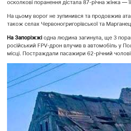
осколкові поранення дістала 87-річна жінка — ї
На цьому ворог не зупинився та продовжив ата
також селах Червоногригорівської та Марганець
На Запоріжжі
одна людина загинула, ще 3 поран
російський FPV-дрон влучив в автомобіль у Пол
місці. Постраждали пасажири 62-річний чоловік