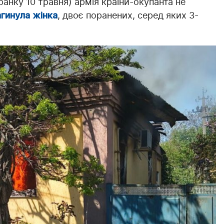
ранку 10 травня) армія країни-окупанта не
агинула жінка
, двоє поранених, серед яких 3-