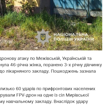
дронову атаку по Межівській, Українській та
нула 46-річна жінка, поранено 3-х річну дівчинку
 до лікарняного закладу. Пошкоджень зазнала
близько 60 ударів по прифронтових населених
ерували FPV-дрон на одне із сіл Мирівської
му навчальному закладу. Внаслідок удару