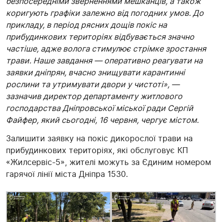
безпосередніми зверненнями мешканців, а також
коригують графіки залежно від погодних умов. До
прикладу, в період рясних дощів покіс на
прибудинкових територіях відбувається значно
частіше, адже волога стимулює стрімке зростання
трави. Наше завдання — оперативно реагувати на
заявки дніпрян, вчасно знищувати карантинні
рослини та утримувати двори у чистоті», —
зазначив директор департаменту житлового
господарства Дніпровської міської ради Сергій
Файфер, який сьогодні, 16 червня, чергує містом.
Залишити заявку на покіс дикорослої трави на
прибудинкових територіях, які обслуговує КП
«Жилсервіс-5», жителі можуть за Єдиним номером
гарячої лінії міста Дніпра 1530.