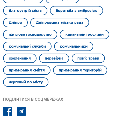
благоустрій міста
Боротьба з амброзією
Дніпро
Дніпровська міська рада
житлове господарство
карантинні рослини
комунальні служби
комунальники
озеленення
перевірка
покіс трави
прибирання сміття
прибирання територій
черговий по місту
ПОДІЛИТИСЯ В СОЦМЕРЕЖАХ