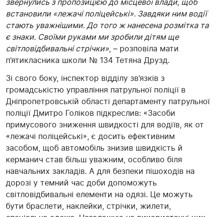
звернулись з пропозицією до місцевої влади, щоб
встановили «лежачі поліцейські». Завдяки ним водії
стають уважнішими. До того ж нанесена розмітка та
є знаки. Своїми руками ми зробили дітям ще
світловідбивальні стрічки»
, – розповіла мати
п’ятикласника школи № 134 Тетяна Друзд.
Зі свого боку, інспектор відділу зв’язків з
громадськістю управління патрульної поліції в
Дніпропетровській області департаменту патрульної
поліції Дмитро Голіков підкреслив: «Засоби
примусового зниження швидкості для водіїв, як от
«лежачі поліцейські», є досить ефективним
засобом, щоб автомобіль знизив швидкість й
керманич став більш уважним, особливо біля
навчальних закладів. А для безпеки пішоходів на
дорозі у темний час доби допоможуть
світловідбивальні елементи на одязі. Це можуть
бути браслети, наклейки, стрічки, жилети,