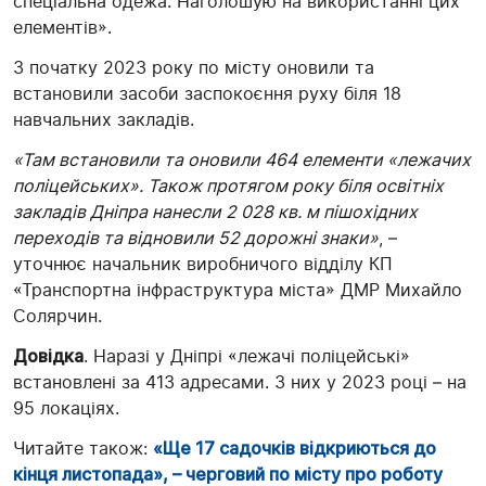
спеціальна одежа. Наголошую на використанні цих
елементів».
З початку 2023 року по місту оновили та
встановили засоби заспокоєння руху біля 18
навчальних закладів.
«Там встановили та оновили 464 елементи «лежачих
поліцейських». Також протягом року біля освітніх
закладів Дніпра нанесли 2 028 кв. м пішохідних
переходів та відновили 52 дорожні знаки»
, –
уточнює начальник виробничого відділу КП
«Транспортна інфраструктура міста» ДМР Михайло
Солярчин.
Довідка
. Наразі у Дніпрі «лежачі поліцейські»
встановлені за 413 адресами. З них у 2023 році – на
95 локаціях.
Читайте також:
«Ще 17 садочків відкриються до
кінця листопада», – черговий по місту про роботу