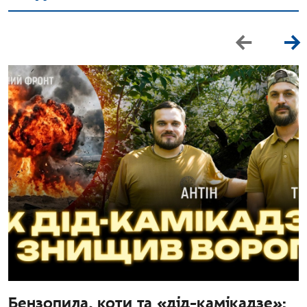
Бензопила, коти та «дід-камікадзе»: