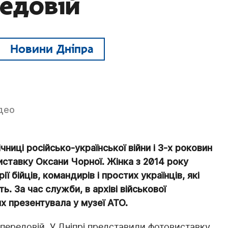
редовій
Новини Дніпра
ідео
річниці російсько-української війни і 3-х роковин
ставку Оксани Чорної. Жінка з 2014 року
ї бійців, командирів і простих українців, які
. За час служби, в архіві військової
их презентувала у музеї АТО.
 передовій. У Дніпрі представили фотовиставку