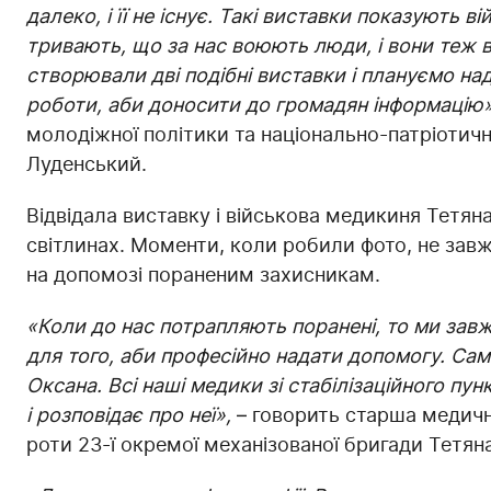
далеко, і її не існує. Такі виставки показують в
тривають, що за нас воюють люди, і вони теж 
створювали дві подібні виставки і плануємо на
роботи, аби доносити до громадян інформацію
молодіжної політики та національно-патріотичн
Луденський.
Відвідала виставку і військова медикиня Тетя
світлинах. Моменти, коли робили фото, не зав
на допомозі пораненим захисникам.
«Коли до нас потрапляють поранені, то ми завж
для того, аби професійно надати допомогу. Саме
Оксана. Всі наші медики зі стабілізаційного пу
і розповідає про неї»,
– говорить старша медичн
роти 23-ї окремої механізованої бригади Тетян