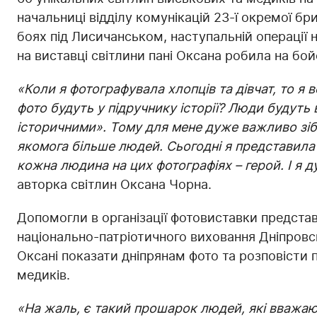
начальниці відділу комунікацій 23-ї окремої бр
боях під Лисичанськом, наступальній операції 
на виставці світлини пані Оксана робила на бой
«Коли я фотографувала хлопців та дівчат, то я 
фото будуть у підручнику історії? Люди будуть 
історичними». Тому для мене дуже важливо зіб
якомога більше людей. Сьогодні я представил
кожна людина на цих фотографіях – герой. І я д
авторка світлин Оксана Чорна.
Допомогли в організації фотовиставки предста
національно-патріотичного виховання Дніпровсь
Оксані показати дніпрянам фото та розповісти п
медиків.
«На жаль, є такий прошарок людей, які вважают