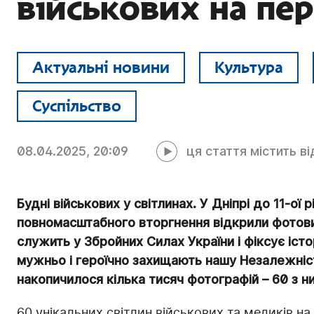
військових на пе
Актуальні новини
Культура
Суспільство
08.04.2025, 20:09
ця стаття містить в
Будні військових у світлинах. У Дніпрі до 11-ої 
повномасштабного вторгнення відкрили фотови
служить у Збройних Силах України і фіксує історі
мужньо і героїчно захищають нашу Незалежність
накопичилося кілька тисяч фотографій – 60 з н
60 унікальних світлин військових та медиків на