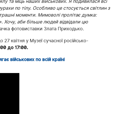
лу та міць наших військових. Я подивилася всі
мурахи по тілу. Особливо це стосується світлин з
трашні моменти. Мимоволі пролітає думка:
 Хочу, аби більше людей відвідали цю
вачка фотовиставки Злата Приходько.
 27 квітня у Музеї сучасної російсько-
00 до 17:00.
ає військових по всій країні