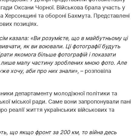
игади Оксани Чорної. Військова брала участь у
на Херсонщині та обороні Бахмута. Представлені
ових позиціях.
всім казала: «Ви розумієте, що в майбутньому ці
вивчати, як ви воювали. Ці фотографії будуть
рати якомога більше фотографій і показати
а лише малу частину зроблених мною фото. Але
уже хочу, аби про них знали»,
– розповіла
вники департаменту молодіжної політики та
кої міської ради. Саме вони запропонували пані
ро реалії життя українських військових та
ь, що якщо фронт за 200 км, то війна десь