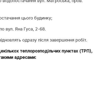
о водопостачання вул. Матроська, пров.
остачання цього будинку;
о вул. Яна Гуса, 2-68.
дновлять одразу після завершення робіт.
декількох теплорозподільчих пунктах (ТРП),
 такими адресами: